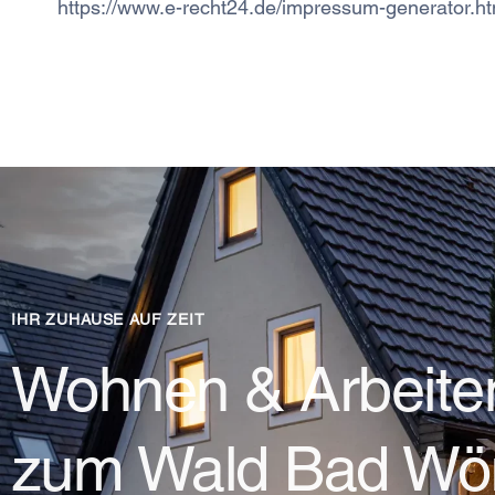
https://www.e-recht24.de/impressum-generator.ht
IHR ZUHAUSE AUF ZEIT
Wohnen & Arbeite
zum Wald Bad Wör