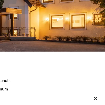
chutz
ssum
t