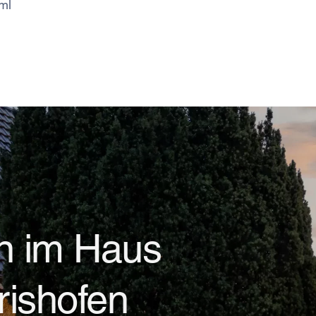
ml
n im Haus
ishofen